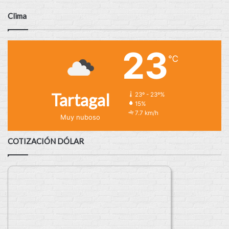
Clima
23
℃
Tartagal
23º - 23º%
15%
7.7 km/h
Muy nuboso
COTIZACIÓN DÓLAR