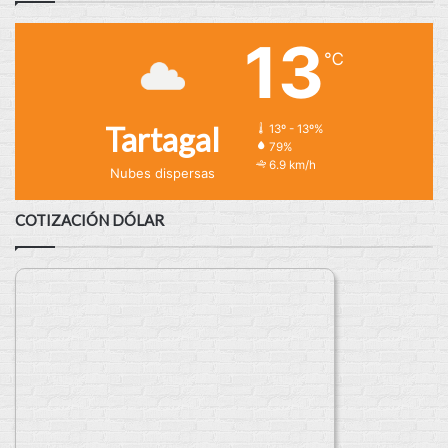
13
℃
Tartagal
13º - 13º%
79%
6.9 km/h
Nubes dispersas
COTIZACIÓN DÓLAR