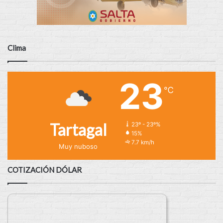
Clima
23
℃
Tartagal
23º - 23º%
15%
7.7 km/h
Muy nuboso
COTIZACIÓN DÓLAR