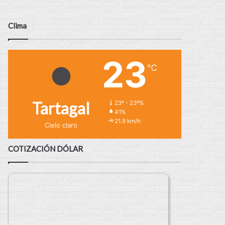
Clima
23
℃
Tartagal
23º - 23º%
41%
21.9 km/h
Cielo claro
COTIZACIÓN DÓLAR