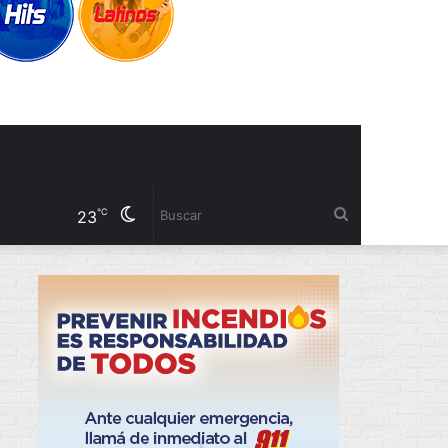
Cambiar
Buscar
℃
23
modo