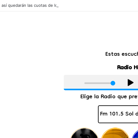
l: así quedarán las cuotas de los colegios privados de Salta tras un aum