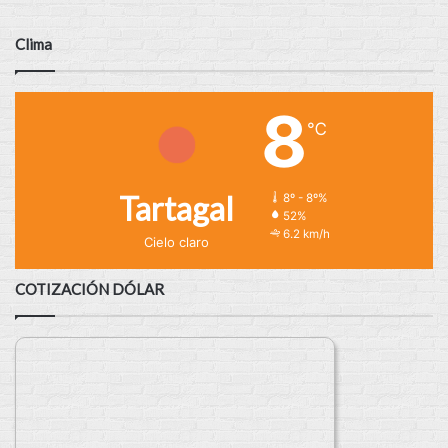
Clima
8
℃
Tartagal
8º - 8º%
52%
6.2 km/h
Cielo claro
COTIZACIÓN DÓLAR