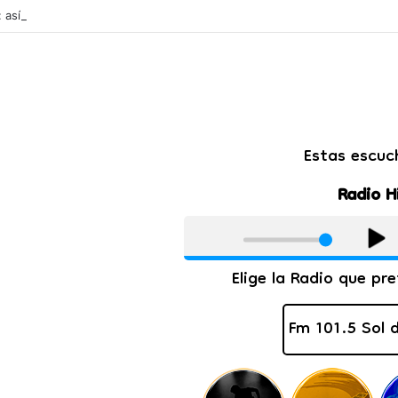
l: así quedarán las cuotas de los colegios privados de Salta tras un aum