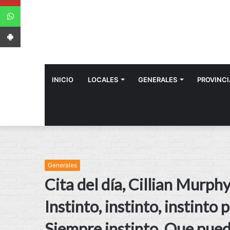
WhatsApp
App Android
INICIO
LOCALES
GENERALES
PROVINCI
Generales
Cita del día, Cillian Murphy
Instinto, instinto, instinto 
Siempre instinto. Que pueda