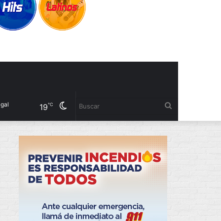
Cambiar
Buscar
℃
19
modo