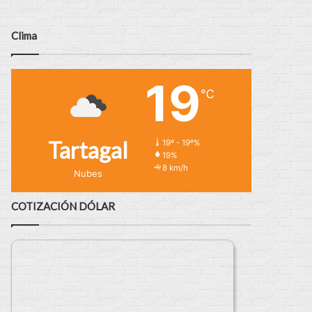
Clima
19
℃
Tartagal
19º - 19º%
19%
8 km/h
Nubes
COTIZACIÓN DÓLAR