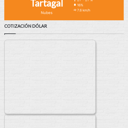
Tartagal
21º - 21º%
16%
7.6 km/h
Nubes
COTIZACIÓN DÓLAR