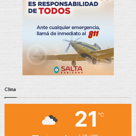
Clima
21
℃