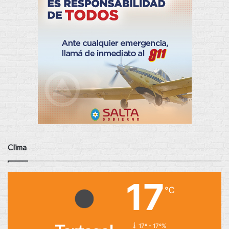
Clima
17
℃
17º - 17º%