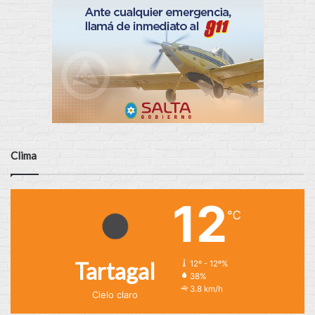
Clima
12
℃
Tartagal
12º - 12º%
38%
3.8 km/h
Cielo claro