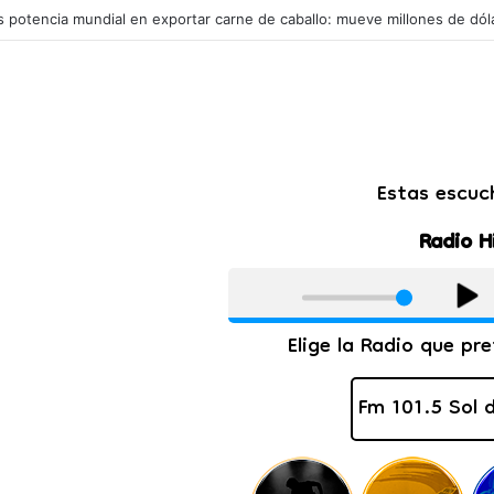
ras: el drástico giro de último momento para conseguir los votos en el 