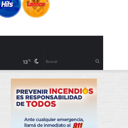
Cambiar
Buscar
℃
13
modo