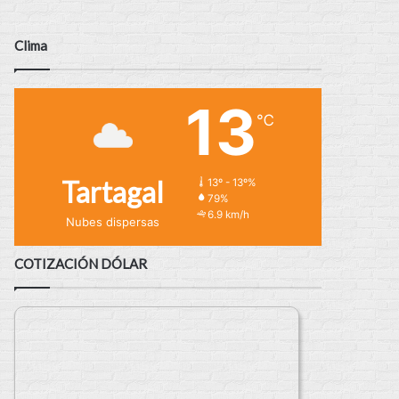
Clima
13
℃
Tartagal
13º - 13º%
79%
6.9 km/h
Nubes dispersas
COTIZACIÓN DÓLAR