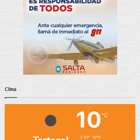
Clima
10
℃
10º - 10º%