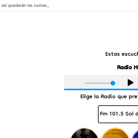
l: así quedarán las cuotas de los colegios privados de Salta tras un aum