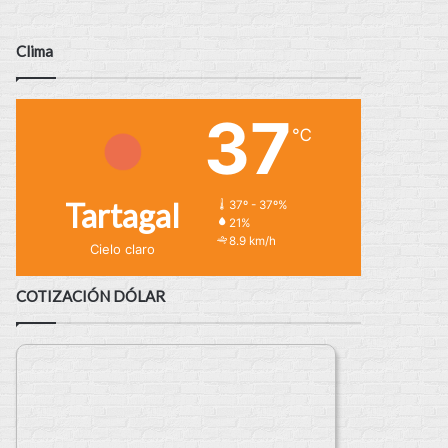
Clima
37
℃
Tartagal
37º - 37º%
21%
8.9 km/h
Cielo claro
COTIZACIÓN DÓLAR