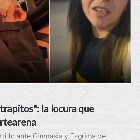
rapitos": la locura que
artearena
partido ante Gimnasia y Esgrima de