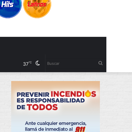
Cambiar
Buscar
℃
37
modo